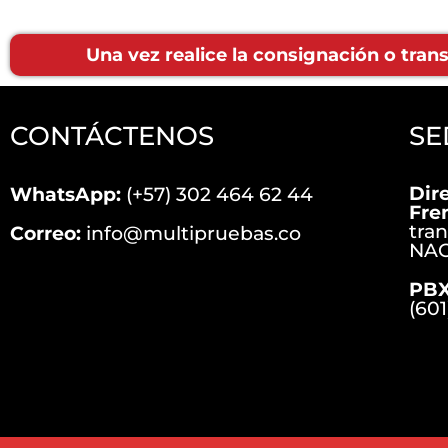
Una vez realice la consignación o tra
CONTÁCTENOS
SE
Dir
WhatsApp:
(+57) 302 464 62 44
Fre
tra
Correo:
info@multipruebas.co
NAC
PBX
(601