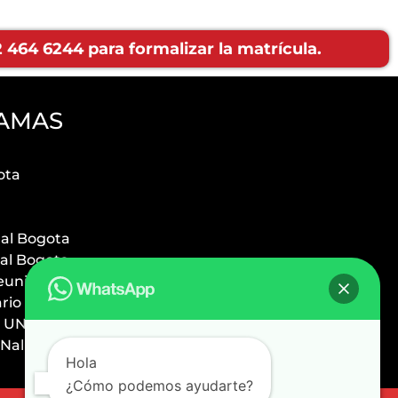
464 6244 para formalizar la matrícula.
AMAS
ota
ual Bogota
ual Bogota
euniversitario
ario Bogota
 UNal
Nal
Hola
¿Cómo podemos ayudarte?