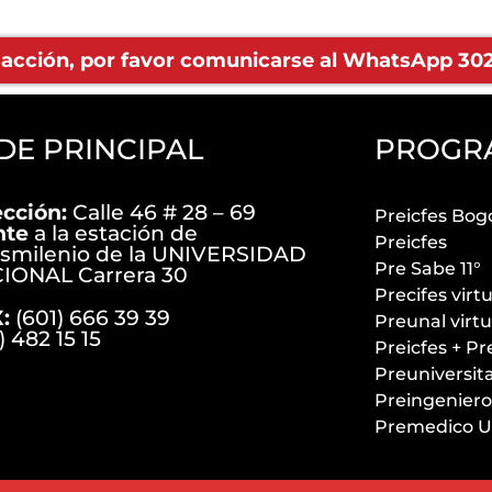
nsacción, por favor comunicarse al WhatsApp 302 
DE PRINCIPAL
PROGR
ección:
Calle 46 # 28 – 69
Preicfes Bog
nte
a la estación de
Preicfes
nsmilenio de la UNIVERSIDAD
Pre Sabe 11°
IONAL Carrera 30
Precifes virt
:
(601) 666 39 39
Preunal virt
) 482 15 15
Preicfes + Pr
Preuniversit
Preingeniero
Premedico U