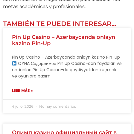
metas académicas y profesionales.
TAMBIÉN TE PUEDE INTERESAR...
Pin Up Casino – Azərbaycanda onlayn
kazino Pin-Up
Pin Up Casino – Azərbaycanda onlayn kazino Pin-Up
OYNA Содержимое Pin Up Casino-dan faydaları və
nəticələri Pin Up Casino-da qeydiyyatdan keçmək
və oyunlara baxım
LEER MÁS »
4 julio, 2026
No hay comentarios
Олимп казино официальный сайт в