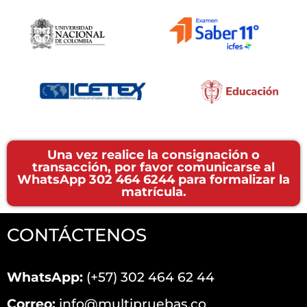
Una vez realice la consignación o
transacción, por favor comunicarse al
WhatsApp 302 464 6244 para formalizar la
matrícula.
CONTÁCTENOS
WhatsApp:
(+57) 302 464 62 44
Correo:
info@multipruebas.co