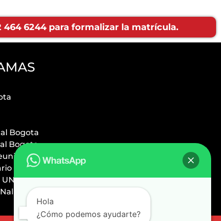
464 6244 para formalizar la matrícula.
AMAS
ota
ual Bogota
ual Bogota
euniversitario
ario Bogota
 UNal
Nal
Hola
¿Cómo podemos ayudarte?