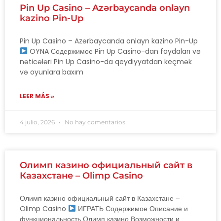
Pin Up Casino – Azərbaycanda onlayn
kazino Pin-Up
Pin Up Casino – Azərbaycanda onlayn kazino Pin-Up
OYNA Содержимое Pin Up Casino-dan faydaları və
nəticələri Pin Up Casino-da qeydiyyatdan keçmək
və oyunlara baxım
LEER MÁS »
4 julio, 2026
No hay comentarios
Олимп казино официальный сайт в
Казахстане – Olimp Casino
Олимп казино официальный сайт в Казахстане –
Olimp Casino
ИГРАТЬ Содержимое Описание и
функциональность Олимп казино Возможности и