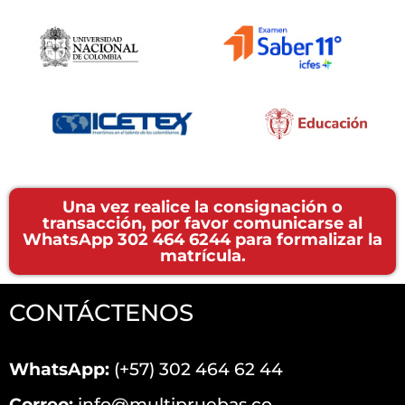
Una vez realice la consignación o
transacción, por favor comunicarse al
WhatsApp 302 464 6244 para formalizar la
matrícula.
CONTÁCTENOS
WhatsApp:
(+57) 302 464 62 44
Correo:
info@multipruebas.co