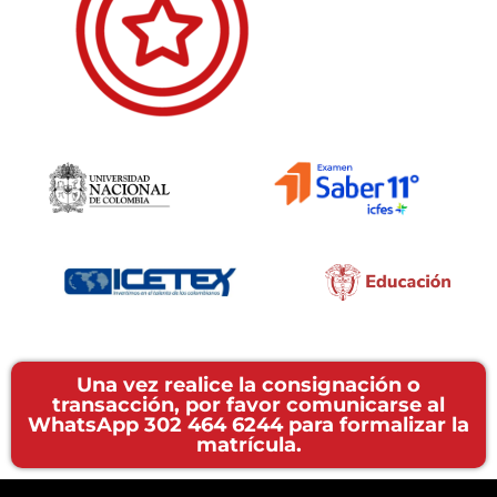
Una vez realice la consignación o
transacción, por favor comunicarse al
WhatsApp 302 464 6244 para formalizar la
matrícula.