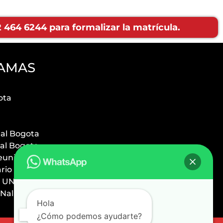
464 6244 para formalizar la matrícula.
AMAS
ota
ual Bogota
ual Bogota
euniversitario
ario Bogota
 UNal
Nal
Hola
¿Cómo podemos ayudarte?