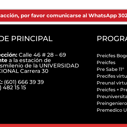
nsacción, por favor comunicarse al WhatsApp 302 
DE PRINCIPAL
PROGR
ección:
Calle 46 # 28 – 69
Preicfes Bog
nte
a la estación de
Preicfes
nsmilenio de la UNIVERSIDAD
Pre Sabe 11°
IONAL Carrera 30
Precifes virt
:
(601) 666 39 39
Preunal virt
) 482 15 15
Preicfes + Pr
Preuniversit
Preingeniero
Premedico U