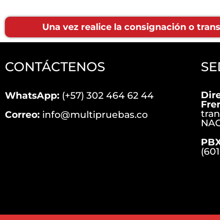
Una vez realice la consignación o tra
CONTÁCTENOS
SE
Dir
WhatsApp:
(+57) 302 464 62 44
Fre
tra
Correo:
info@multipruebas.co
NAC
PBX
(601