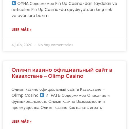
OYNA Содержимое Pin Up Casino-dan faydaları və
nəticələri Pin Up Casino-da qeydiyyatdan keçmək
və oyunlara baxım
LEER MÁS »
4 julio, 2026
No hay comentarios
Олимп казино официальный сайт в
Казахстане – Olimp Casino
Олимп казино официальный сайт в Казахстане –
Olimp Casino
ИГРАТЬ Содержимое Описание и
функциональность Олимп казино Возможности и
преимущества Олимп казино Как начать играть
LEER MÁS »