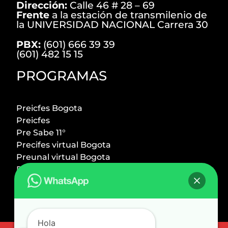
Dirección:
Calle 46 # 28 – 69
Frente
a la estación de transmilenio de
la UNIVERSIDAD NACIONAL Carrera 30
PBX:
(601) 666 39 39
(601) 482 15 15
PROGRAMAS
Preicfes Bogota
Preicfes
Pre Sabe 11°
Precifes virtual Bogota
Preunal virtual Bogota
Preicfes + Preuniversitario
Preuniversitario Bogota
Preingeniero UNal
Premedico UNal
Hola