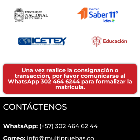
Una vez realice la consignación o
transacción, por favor comunicarse al
WhatsApp 302 464 6244 para formalizar la
matrícula.
CONTÁCTENOS
WhatsApp:
(+57) 302 464 62 44
Correo:
info@multipruebas.co