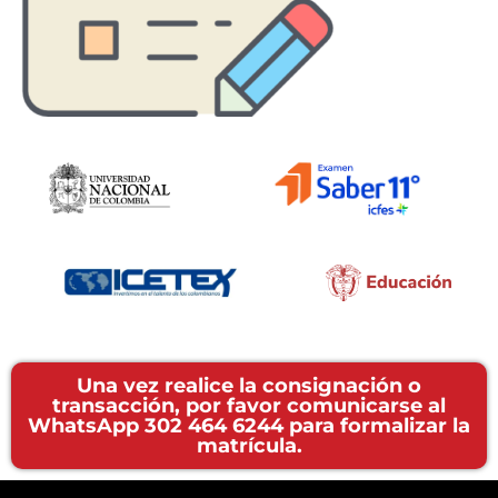
Una vez realice la consignación o
transacción, por favor comunicarse al
WhatsApp 302 464 6244 para formalizar la
matrícula.