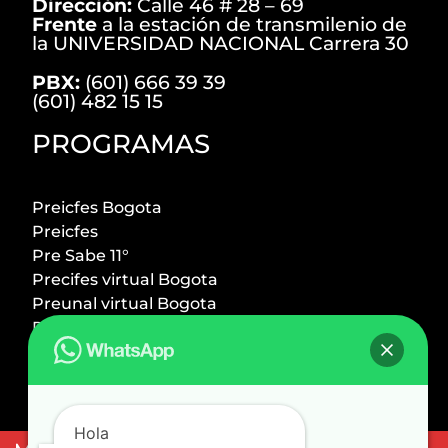
Dirección:
Calle 46 # 28 – 69
Frente
a la estación de transmilenio de
la UNIVERSIDAD NACIONAL Carrera 30
PBX:
(601) 666 39 39
(601) 482 15 15
PROGRAMAS
Preicfes Bogota
Preicfes
Pre Sabe 11°
Precifes virtual Bogota
Preunal virtual Bogota
Preicfes + Preuniversitario
Preuniversitario Bogota
Preingeniero UNal
Premedico UNal
Hola