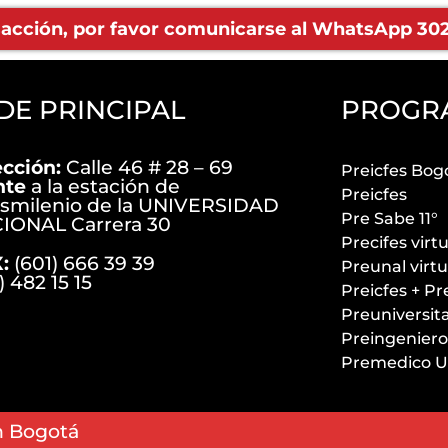
nsacción, por favor comunicarse al WhatsApp 302 
DE PRINCIPAL
PROGR
ección:
Calle 46 # 28 – 69
Preicfes Bog
nte
a la estación de
Preicfes
nsmilenio de la UNIVERSIDAD
Pre Sabe 11°
IONAL Carrera 30
Precifes virt
:
(601) 666 39 39
Preunal virt
) 482 15 15
Preicfes + Pr
Preuniversit
Preingeniero
Premedico U
en Bogotá