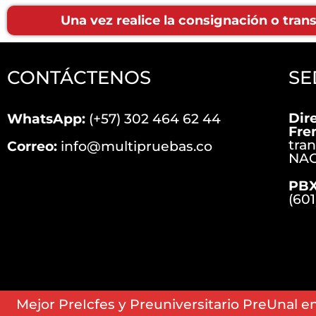
Una vez realice la consignación o tra
CONTÁCTENOS
SE
Dir
WhatsApp:
(+57) 302 464 62 44
Fre
tra
Correo:
info@multipruebas.co
NAC
PBX
(601
Mejor PreIcfes y Preuniversitario PreUnal 