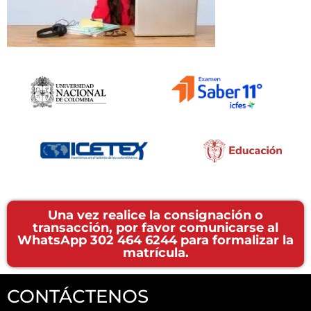
Una vez realice la consignación o
transacción, por favor comunicarse al
WhatsApp 302 464 6244 para formalizar la
matrícula.
CONTÁCTENOS